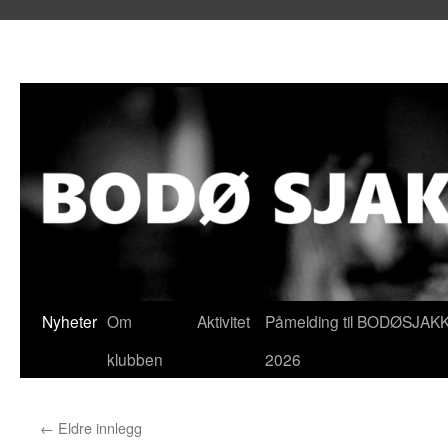
Hopp
Nyheter
Om
Aktivitet
Påmelding til BODØSJAK
til
klubben
2026
innhold
←
Eldre innlegg