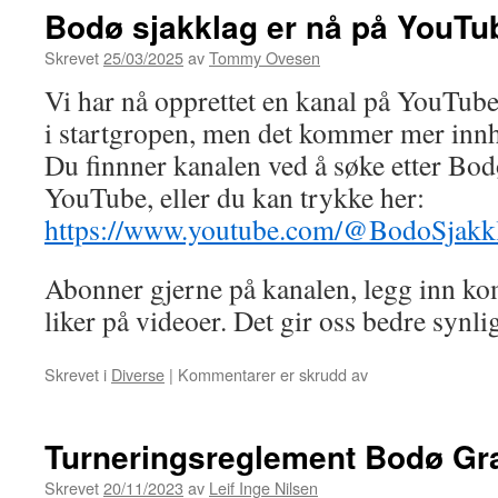
Bodø sjakklag er nå på YouTu
Skrevet
25/03/2025
av
Tommy Ovesen
Vi har nå opprettet en kanal på YouTube
i startgropen, men det kommer mer innho
Du finnner kanalen ved å søke etter Bod
YouTube, eller du kan trykke her:
https://www.youtube.com/@BodoSjakk
Abonner gjerne på kanalen, legg inn k
liker på videoer. Det gir oss bedre synl
for
Skrevet i
Diverse
|
Kommentarer er skrudd av
Bodø
sjakklag
er
Turneringsreglement Bodø Gr
nå
på
Skrevet
20/11/2023
av
Leif Inge Nilsen