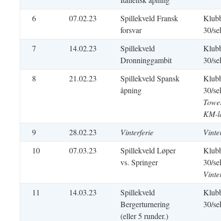
6
07.02.23
Spillekveld Fransk
Klubb
forsvar
30/se
7
14.02.23
Spillekveld
Klubb
Dronninggambit
30/se
8
21.02.23
Spillekveld Spansk
Klubb
åpning
30/se
Tower
KM-l
9
28.02.23
Vinterferie
Vinte
10
07.03.23
Spillekveld Løper
Klubb
vs. Springer
30/se
Vinte
11
14.03.23
Spillekveld
Klubb
Bergerturnering
30/se
(eller 5 runder.)