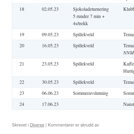
18
02.05.23
Sjokoladeturnering
Klubb
5 runder 7 min +
4s/trekk
19
09.05.23
Spillekveld
Tema
20
16.05.23
Spillekveld
Temak
NNM 
21
23.05.23
Spillekveld
Kaffe
Hurti
22
30.05.23
Spillekveld
Tema
23
06.06.23
Sommeravslutning
Somme
24
17.06.23
Naust
for
Skrevet i
Diverse
|
Kommentarer er skrudd av
Terminliste