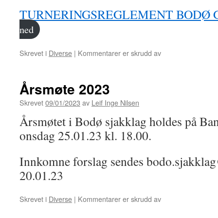
YouTube
TURNERINGSREGLEMENT BODØ 
ned
for
Skrevet i
Diverse
|
Kommentarer er skrudd av
Turneringsreglem
Bodø
Grand
Årsmøte 2023
Prix
2023
Skrevet
09/01/2023
av
Leif Inge Nilsen
Årsmøtet i Bodø sjakklag holdes på B
onsdag 25.01.23 kl. 18.00.
Innkomne forslag sendes bodo.sjakkla
20.01.23
for
Skrevet i
Diverse
|
Kommentarer er skrudd av
Årsmøte
2023