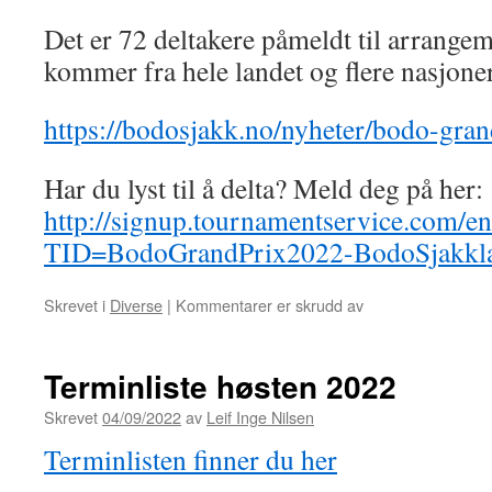
Det er 72 deltakere påmeldt til arrange
kommer fra hele landet og flere nasjoner
https://bodosjakk.no/nyheter/bodo-gra
Har du lyst til å delta? Meld deg på her:
http://signup.tournamentservice.com/en
TID=BodoGrandPrix2022-BodoSjakkl
for
Skrevet i
Diverse
|
Kommentarer er skrudd av
Bodø
Grand
Prix
Terminliste høsten 2022
2022
Skrevet
04/09/2022
av
Leif Inge Nilsen
Terminlisten finner du her