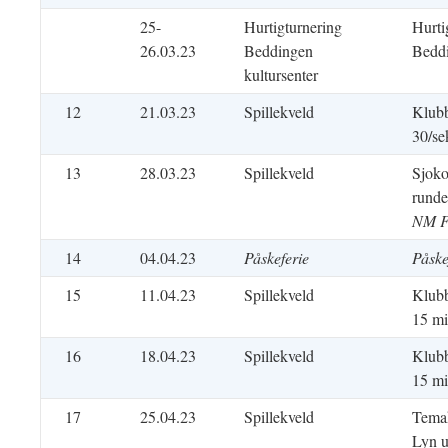
25-
Hurtigturnering
Hurti
26.03.23
Beddingen
Beddi
kultursenter
12
21.03.23
Spillekveld
Klubb
30/se
13
28.03.23
Spillekveld
Sjoko
runde
NM Fa
14
04.04.23
Påskeferie
Påske
15
11.04.23
Spillekveld
Klubb
15 mi
16
18.04.23
Spillekveld
Klubb
15 mi
17
25.04.23
Spillekveld
Tema
Lyn u