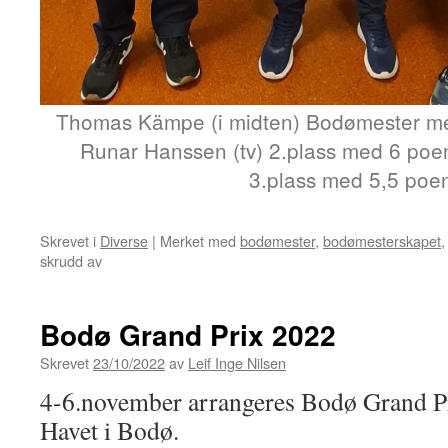
Thomas Kämpe (i midten) Bodømester me
Runar Hanssen (tv) 2.plass med 6 poe
3.plass med 5,5 poe
Skrevet i
Diverse
|
Merket med
bodømester
,
bodømesterskapet
for
skrudd av
Bodømester
2022
Bodø Grand Prix 2022
Skrevet
23/10/2022
av
Leif Inge Nilsen
4-6.november arrangeres Bodø Grand P
Havet i Bodø.