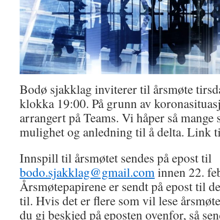
Bodø sjakklag inviterer til årsmøte tirs
klokka 19:00. På grunn av koronasituasj
arrangert på Teams. Vi håper så mange
mulighet og anledning til å delta. Link t
Innspill til årsmøtet sendes på epost til
bodo.sjakklag@gmail.com
innen 22. fe
Årsmøtepapirene er sendt på epost til de
til. Hvis det er flere som vil lese årsmø
du gi beskjed på eposten ovenfor, så send