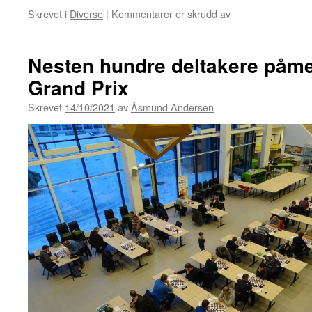
for
Skrevet i
Diverse
|
Kommentarer er skrudd av
Terminliste
høsten
2022
Nesten hundre deltakere påmel
Grand Prix
Skrevet
14/10/2021
av
Åsmund Andersen