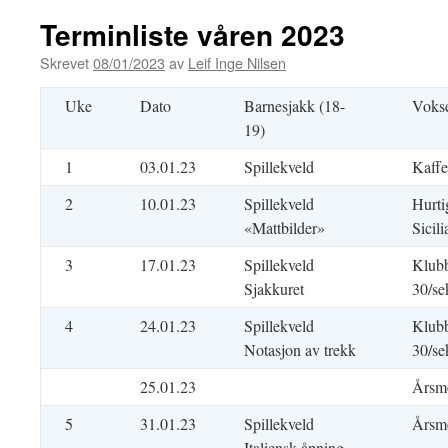
Terminliste våren 2023
Skrevet
08/01/2023
av
Leif Inge Nilsen
Uke
Dato
Barnesjakk (18-
Voks
19)
1
03.01.23
Spillekveld
Kaffe
2
10.01.23
Spillekveld
Hurti
«Mattbilder»
Sicil
3
17.01.23
Spillekveld
Klubb
Sjakkuret
30/se
4
24.01.23
Spillekveld
Klubb
Notasjon av trekk
30/se
25.01.23
Årsmø
5
31.01.23
Spillekveld
Årsmø
Italiensk åpning