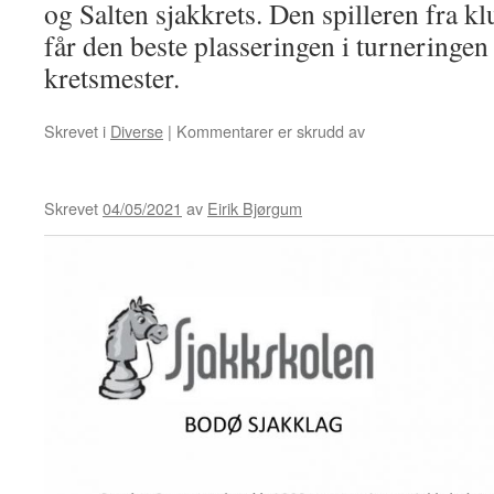
og Salten sjakkrets. Den spilleren fra k
får den beste plasseringen i turneringen 
kretsmester.
for
Skrevet i
Diverse
|
Kommentarer er skrudd av
Nesten
hundre
deltakere
Skrevet
04/05/2021
av
Eirik Bjørgum
påmeldt
til
Bodø
Grand
Prix