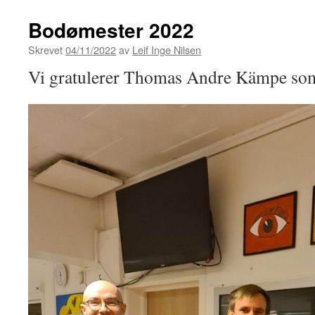
våren
2023
Bodømester 2022
Skrevet
04/11/2022
av
Leif Inge Nilsen
Vi gratulerer Thomas Andre Kämpe so