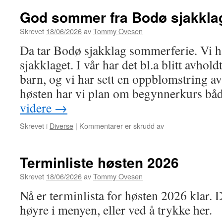
God sommer fra Bodø sjakkla
Skrevet
18/06/2026
av
Tommy Ovesen
Da tar Bodø sjakklag sommerferie. Vi har
sjakklaget. I vår har det bl.a blitt avhol
barn, og vi har sett en oppblomstring av
høsten har vi plan om begynnerkurs bå
videre
→
for
Skrevet i
Diverse
|
Kommentarer er skrudd av
God
sommer
fra
Terminliste høsten 2026
Bodø
sjakklag!
Skrevet
18/06/2026
av
Tommy Ovesen
Nå er terminlista for høsten 2026 klar. 
høyre i menyen, eller ved å trykke her.