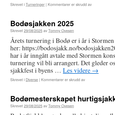
for
Skrevet i
Turneringer
|
Kommentarer er skrudd av
Bodøsjakken
2025
–
Bodøsjakken 2025
Resultater
Skrevet
29/08/2025
av
Tommy Ovesen
Årets turnering i Bodø er i år i Storme
her: https://bodosjakk.no/bodosjakken
har i år inngått avtale med Stormen kons
turnering vil bli arrangert. Det gleder os
sjakkfest i byens …
Les videre
→
for
Skrevet i
Diverse
|
Kommentarer er skrudd av
Bodøsjakken
2025
Bodømesterskapet hurtigsjak
Skrevet
29/08/2025
av
Tommy Ovesen