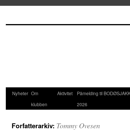
Hopp
Nyheter
Om
Aktivitet
Påmelding til BODØSJAK
til
klubben
2026
innhold
Tommy Ovesen
Forfatterarkiv: