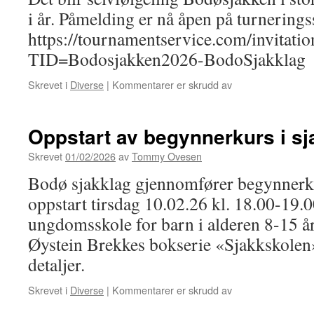
i år. Påmelding er nå åpen på turnerings
https://tournamentservice.com/invitatio
TID=Bodosjakken2026-BodoSjakklag
for
Skrevet i
Diverse
|
Kommentarer er skrudd av
Påmelding
til
BODØSJAKKEN
Oppstart av begynnerkurs i sj
2026
Skrevet
01/02/2026
av
Tommy Ovesen
Bodø sjakklag gjennomfører begynnerk
oppstart tirsdag 10.02.26 kl. 18.00-19.
ungdomsskole for barn i alderen 8-15 å
Øystein Brekkes bokserie «Sjakkskolen»
detaljer.
for
Skrevet i
Diverse
|
Kommentarer er skrudd av
Oppstart