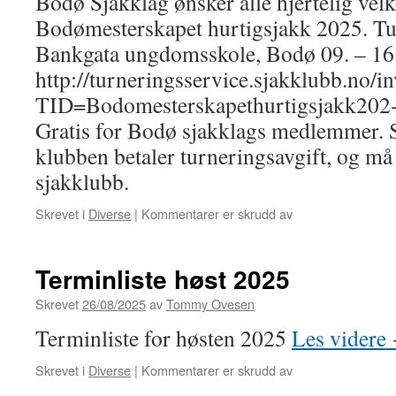
Bodø Sjakklag ønsker alle hjertelig vel
Bodømesterskapet hurtigsjakk 2025. Tur
Bankgata ungdomsskole, Bodø 09. – 16.
http://turneringsservice.sjakklubb.no/in
TID=Bodomesterskapethurtigsjakk202
Gratis for Bodø sjakklags medlemmer. S
klubben betaler turneringsavgift, og m
sjakklubb.
for
Skrevet i
Diverse
|
Kommentarer er skrudd av
Bodømesterskape
hurtigsjakk
2025
Terminliste høst 2025
Skrevet
26/08/2025
av
Tommy Ovesen
Terminliste for høsten 2025
Les videre
for
Skrevet i
Diverse
|
Kommentarer er skrudd av
Terminliste