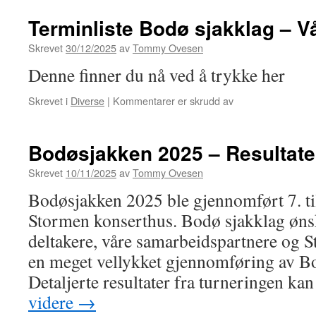
av
begynnerkurs
Terminliste Bodø sjakklag – V
i
sjakk
Skrevet
30/12/2025
av
Tommy Ovesen
Denne finner du nå ved å trykke her
for
Skrevet i
Diverse
|
Kommentarer er skrudd av
Terminliste
Bodø
sjakklag
Bodøsjakken 2025 – Resultate
–
Våren
Skrevet
10/11/2025
av
Tommy Ovesen
2026
Bodøsjakken 2025 ble gjennomført 7. ti
Stormen konserthus. Bodø sjakklag ønsk
deltakere, våre samarbeidspartnere og 
en meget vellykket gjennomføring av B
Detaljerte resultater fra turneringen k
videre
→