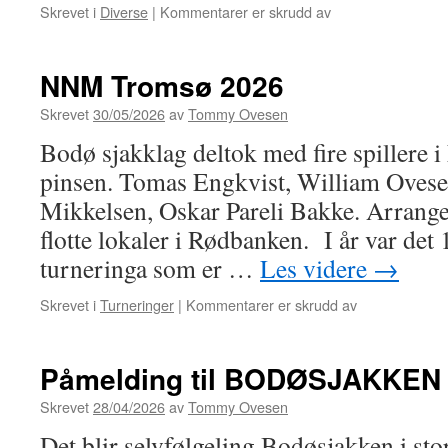
for
Skrevet i
Diverse
|
Kommentarer er skrudd av
Terminliste
høsten
2026
NNM Tromsø 2026
Skrevet
30/05/2026
av
Tommy Ovesen
Bodø sjakklag deltok med fire spillere
pinsen. Tomas Engkvist, William Ovese
Mikkelsen, Oskar Pareli Bakke. Arrange
flotte lokaler i Rødbanken. I år var det
turneringa som er …
Les videre
→
for
Skrevet i
Turneringer
|
Kommentarer er skrudd av
NNM
Tromsø
2026
Påmelding til BODØSJAKKEN
Skrevet
28/04/2026
av
Tommy Ovesen
Det blir selvfølgeling Bodøsjakken i s