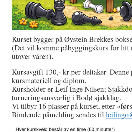
Kurset bygger på Øystein Brekkes bokse
(Det vil komme påbyggingskurs for litt 
utover våren).
Kursavgift 130,- kr per deltaker. Denne
kursmateriell og diplom.
Kursholder er Leif Inge Nilsen; Sjakk
turneringsansvarlig i Bodø sjakklag.
Vi tilbyr 16 plasser på kurset, etter «før
Bindende påmelding sendes til
leifingo