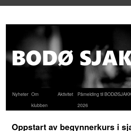
Hopp
Nyheter
Om
Aktivitet
Påmelding til BODØSJAK
til
klubben
2026
innhold
Oppstart av begynnerkurs i sj