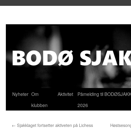
Hopp
Nyheter
Om
Aktivitet
Påmelding til BODØSJAK
til
klubben
2026
innhold
←
Sjakklaget fortsetter aktiveten på Lichess
Høstsesong