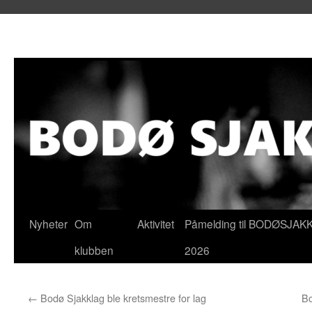
Hopp
Nyheter
Om
Aktivitet
Påmelding til BODØSJAK
til
klubben
2026
innhold
←
Bodø Sjakklag ble kretsmestre for lag
Bo